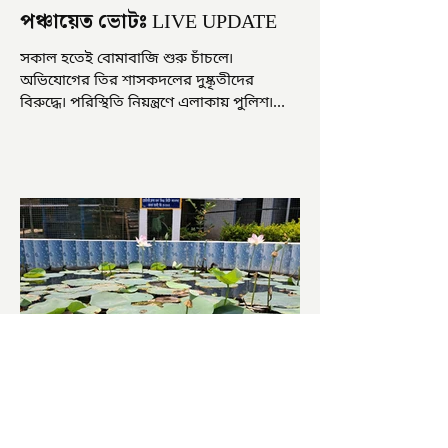
পঞ্চায়েত ভোটঃ LIVE UPDATE
সকাল হতেই বোমাবাজি শুরু চাঁচলে৷
অভিযোগের তির শাসকদলের দুষ্কৃতীদের
বিরুদ্ধে৷ পরিস্থিতি নিয়ন্ত্রণে এলাকায় পুলিশ৷
আজ ভোট শুরু হওয়ার এক ঘণ্টা...