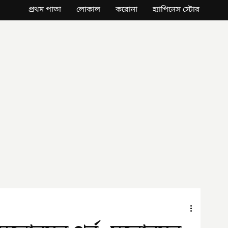
প্রথম পাতা
লোকাল
করোনা
হ্যাপিনেস স্টোর