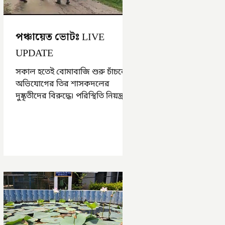
পঞ্চায়েত ভোটঃ LIVE
UPDATE
সকাল হতেই বোমাবাজি শুরু চাঁচলে৷
অভিযোগের তির শাসকদলের
দুষ্কৃতীদের বিরুদ্ধে৷ পরিস্থিতি নিয়ন্ত্রণে
এলাকায় পুলিশ৷ আজ ভোট শুরু
হওয়ার এক ঘণ্টা...