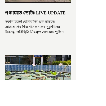
পঞ্চায়েত ভোটঃ LIVE UPDATE
সকাল হতেই বোমাবাজি শুরু চাঁচলে৷
অভিযোগের তির শাসকদলের দুষ্কৃতীদের
বিরুদ্ধে৷ পরিস্থিতি নিয়ন্ত্রণে এলাকায় পুলিশ৷
আজ ভোট শুরু হওয়ার এক ঘণ্টা...