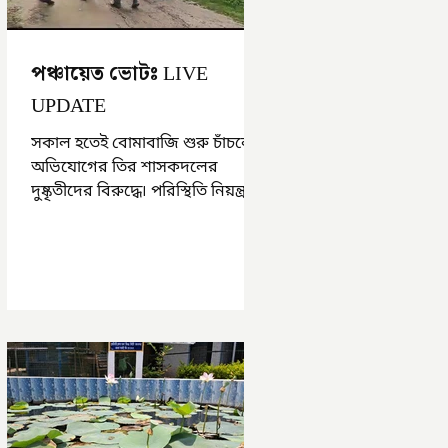
পঞ্চায়েত ভোটঃ LIVE
UPDATE
সকাল হতেই বোমাবাজি শুরু চাঁচলে৷
অভিযোগের তির শাসকদলের
দুষ্কৃতীদের বিরুদ্ধে৷ পরিস্থিতি নিয়ন্ত্রণে
এলাকায় পুলিশ৷ আজ ভোট শুরু
হওয়ার এক ঘণ্টা...