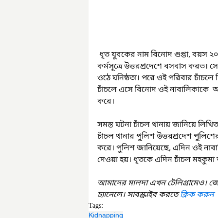
 ধৃত যুবকের নাম বিনোদ গুপ্তা, বয়স ২০। জানা গিয়েছে, ওই নাবালিকা ও তার পরিবারের সদস্যরা 
কর্মসূত্রে উত্তরপ্রদেশে বসবাস করত। 
ওঠে ঘনিষ্ঠতা। পরে ওই পরিবার চাঁচলে
চাঁচলে এসে বিনোদ ওই নাবালিকাকে  অপ
করে।
সমস্ত ঘটনা চাঁচল থানায় জানিয়ে লি
চাঁচল থানার পুলিশ উত্তরপ্রদেশ পুলিশে
করে। পুলিশ জানিয়েছে, এদিন ওই নাব
দেওয়া হয়। ধৃতকে এদিন চাঁচল মহকুম
আমাদের মালদা এখন টেলিগ্রামেও। জ
চ্যানেলে। সাবস্ক্রাইব করতে 
ক্লিক করুন
Tags:
Kidnapping