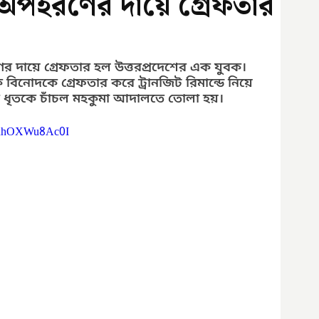
 অপহরণের দায়ে গ্রেফতার
 দায়ে গ্রেফতার হল উত্তরপ্রদেশের এক যুবক। 
 বিনোদকে গ্রেফতার করে ট্রানজিট রিমান্ডে নিয়ে 
র ধৃতকে চাঁচল মহকুমা আদালতে তোলা হয়।
v=hhOXWu8Ac0I