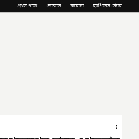
প্রথম পাতা
লোকাল
করোনা
হ্যাপিনেস স্টোর