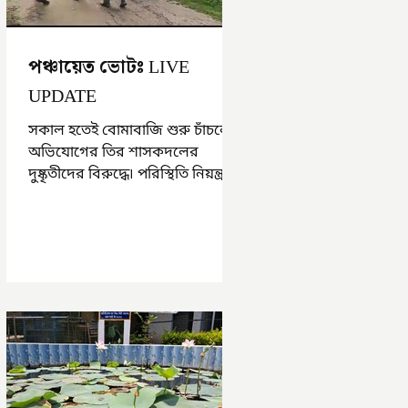
পঞ্চায়েত ভোটঃ LIVE
UPDATE
সকাল হতেই বোমাবাজি শুরু চাঁচলে৷
অভিযোগের তির শাসকদলের
দুষ্কৃতীদের বিরুদ্ধে৷ পরিস্থিতি নিয়ন্ত্রণে
এলাকায় পুলিশ৷ আজ ভোট শুরু
হওয়ার এক ঘণ্টা...