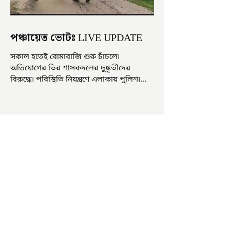
পঞ্চায়েত ভোটঃ LIVE UPDATE
সকাল হতেই বোমাবাজি শুরু চাঁচলে৷
অভিযোগের তির শাসকদলের দুষ্কৃতীদের
বিরুদ্ধে৷ পরিস্থিতি নিয়ন্ত্রণে এলাকায় পুলিশ৷
আজ ভোট শুরু হওয়ার এক ঘণ্টা...