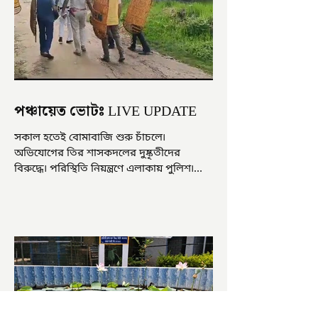
পঞ্চায়েত ভোটঃ LIVE UPDATE
সকাল হতেই বোমাবাজি শুরু চাঁচলে৷
অভিযোগের তির শাসকদলের দুষ্কৃতীদের
বিরুদ্ধে৷ পরিস্থিতি নিয়ন্ত্রণে এলাকায় পুলিশ৷
আজ ভোট শুরু হওয়ার এক ঘণ্টা...