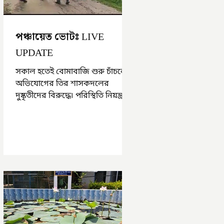
পঞ্চায়েত ভোটঃ LIVE
UPDATE
সকাল হতেই বোমাবাজি শুরু চাঁচলে৷
অভিযোগের তির শাসকদলের
দুষ্কৃতীদের বিরুদ্ধে৷ পরিস্থিতি নিয়ন্ত্রণে
এলাকায় পুলিশ৷ আজ ভোট শুরু
হওয়ার এক ঘণ্টা...