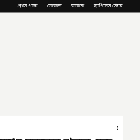
প্রথম পাতা
লোকাল
করোনা
হ্যাপিনেস স্টোর