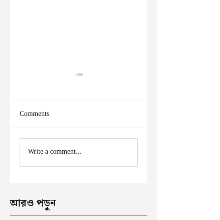
Comments
মালদা শহরে ফের চুরির
আঠারো ঘণ্টা পর নদী
Write a comment...
অভিযোগ
থেকে উদ্ধার পড়ুয়ার 
আরও পড়ুন