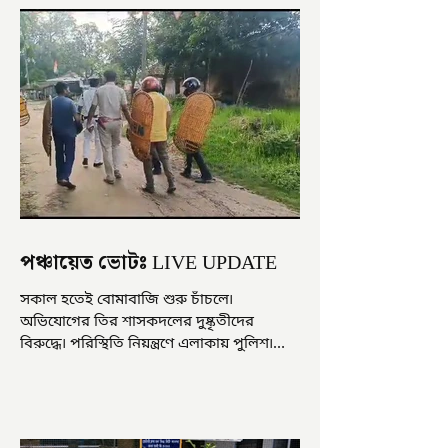
পঞ্চায়েত ভোটঃ LIVE UPDATE
সকাল হতেই বোমাবাজি শুরু চাঁচলে৷
অভিযোগের তির শাসকদলের দুষ্কৃতীদের
বিরুদ্ধে৷ পরিস্থিতি নিয়ন্ত্রণে এলাকায় পুলিশ৷
আজ ভোট শুরু হওয়ার এক ঘণ্টা...