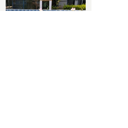
চাষিদের উৎসাহ বাড়াতে স্কুলেই
পদ্ম চাষ
ভারতের জাতীয় ফুল পদ্ম। এক সময় মালদা
জেলাতে বিভিন্ন প্রজাতির পদ্ম চাষ হত। তবে
সময়ের সঙ্গে সঙ্গে হারিয়ে যেতে বসেছে পদ্ম
চাষ। দুর্গা পুজোয়...