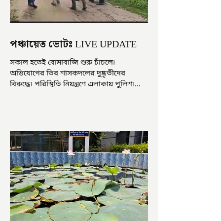
পঞ্চায়েত ভোটঃ LIVE UPDATE
সকাল হতেই বোমাবাজি শুরু চাঁচলে৷
অভিযোগের তির শাসকদলের দুষ্কৃতীদের
বিরুদ্ধে৷ পরিস্থিতি নিয়ন্ত্রণে এলাকায় পুলিশ৷
আজ ভোট শুরু হওয়ার এক ঘণ্টা...