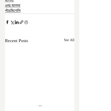
মালদা
ওল্ড মালদা
পাঁচমিশেলি
Recent Posts
See All