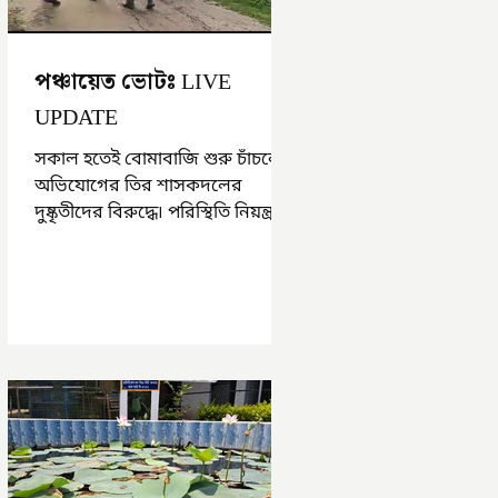
পঞ্চায়েত ভোটঃ LIVE
UPDATE
সকাল হতেই বোমাবাজি শুরু চাঁচলে৷
অভিযোগের তির শাসকদলের
দুষ্কৃতীদের বিরুদ্ধে৷ পরিস্থিতি নিয়ন্ত্রণে
এলাকায় পুলিশ৷ আজ ভোট শুরু
হওয়ার এক ঘণ্টা...