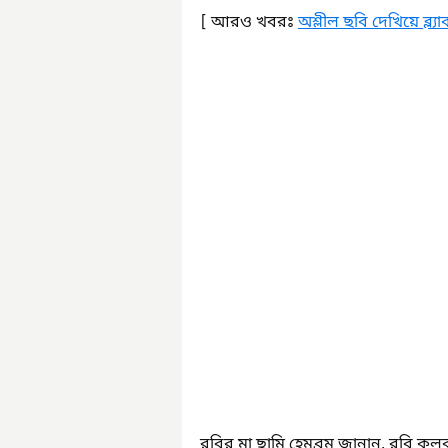
[ আরও খবরঃ 
অশ্লীল ছবি দেখিয়ে ব্
রবির মা ছামি হেমব্রম জানান, রবি কল