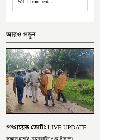
Write a comment...
অভিযোগ
থেকে উদ্ধার পড়ুয়ার 
আরও পড়ুন
পঞ্চায়েত ভোটঃ LIVE UPDATE
সকাল হতেই বোমাবাজি শুরু চাঁচলে৷