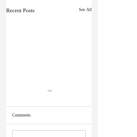
Recent Posts
See All
Comments
মালদা শহরে ফের চুরির
আঠারো ঘণ্টা পর নদী