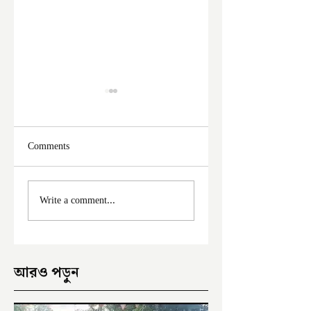
Comments
মালদা শহরে ফের চুরির
আঠারো ঘণ্টা পর নদী
Write a comment...
অভিযোগ
থেকে উদ্ধার পড়ুয়ার 
আরও পড়ুন