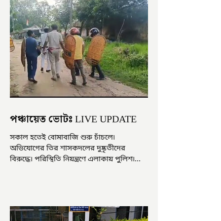
পঞ্চায়েত ভোটঃ LIVE UPDATE
সকাল হতেই বোমাবাজি শুরু চাঁচলে৷
অভিযোগের তির শাসকদলের দুষ্কৃতীদের
বিরুদ্ধে৷ পরিস্থিতি নিয়ন্ত্রণে এলাকায় পুলিশ৷
আজ ভোট শুরু হওয়ার এক ঘণ্টা...