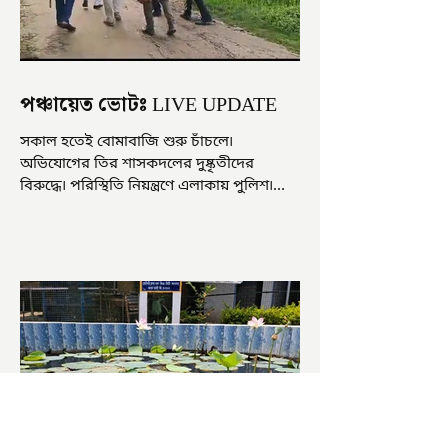
পঞ্চায়েত ভোটঃ LIVE UPDATE
সকাল হতেই বোমাবাজি শুরু চাঁচলে৷
অভিযোগের তির শাসকদলের দুষ্কৃতীদের
বিরুদ্ধে৷ পরিস্থিতি নিয়ন্ত্রণে এলাকায় পুলিশ৷
আজ ভোট শুরু হওয়ার এক ঘণ্টা...