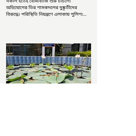
সকাল হতেই বোমাবাজি শুরু চাঁচলে৷
অভিযোগের তির শাসকদলের দুষ্কৃতীদের
বিরুদ্ধে৷ পরিস্থিতি নিয়ন্ত্রণে এলাকায় পুলিশ৷
আজ ভোট শুরু হওয়ার এক ঘণ্টা...
চাষিদের উৎসাহ বাড়াতে স্কুলেই
পদ্ম চাষ