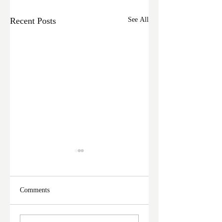
Recent Posts
See All
Comments
ফের দুঃসাহসিক চুরি
মালদা শহরে ফের চুরি