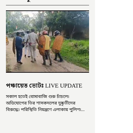
পঞ্চায়েত ভোটঃ LIVE UPDATE
সকাল হতেই বোমাবাজি শুরু চাঁচলে৷
অভিযোগের তির শাসকদলের দুষ্কৃতীদের
বিরুদ্ধে৷ পরিস্থিতি নিয়ন্ত্রণে এলাকায় পুলিশ৷
আজ ভোট শুরু হওয়ার এক ঘণ্টা...