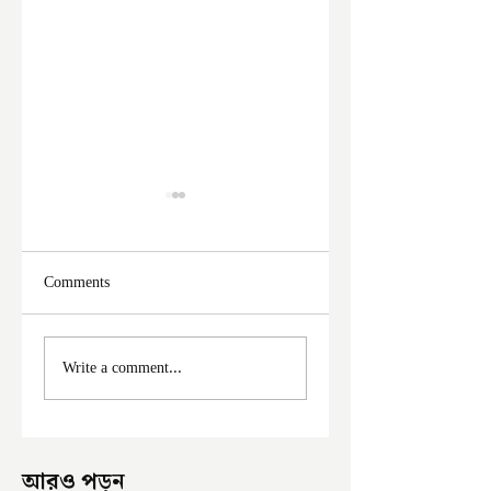
Comments
ফের দুঃসাহসিক চুরি
মালদা শহরে ফের চুরি
Write a comment...
ইংরেজবাজারে
অভিযোগ
আরও পড়ুন