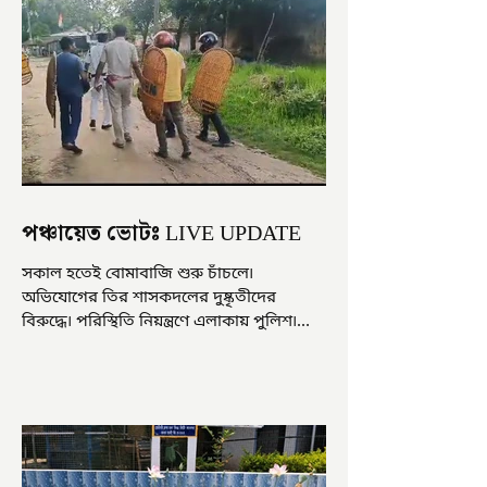
পঞ্চায়েত ভোটঃ LIVE UPDATE
সকাল হতেই বোমাবাজি শুরু চাঁচলে৷
অভিযোগের তির শাসকদলের দুষ্কৃতীদের
বিরুদ্ধে৷ পরিস্থিতি নিয়ন্ত্রণে এলাকায় পুলিশ৷
আজ ভোট শুরু হওয়ার এক ঘণ্টা...