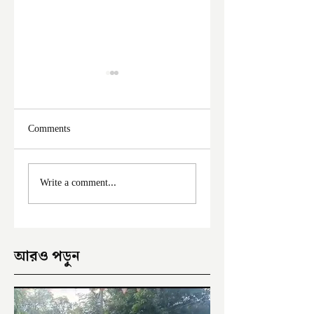
Comments
ফের দুঃসাহসিক চুরি
মালদা শহরে ফের চুরি
Write a comment...
ইংরেজবাজারে
অভিযোগ
আরও পড়ুন