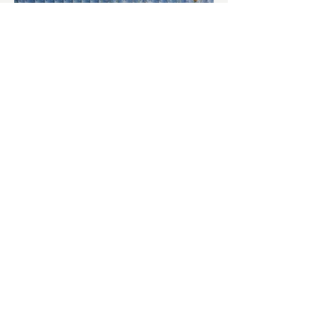
চাষিদের উৎসাহ বাড়াতে স্কুলেই
পদ্ম চাষ
ভারতের জাতীয় ফুল পদ্ম। এক সময় মালদা
জেলাতে বিভিন্ন প্রজাতির পদ্ম চাষ হত। তবে
সময়ের সঙ্গে সঙ্গে হারিয়ে যেতে বসেছে পদ্ম
চাষ। দুর্গা পুজোয়...