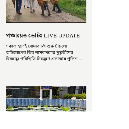
পঞ্চায়েত ভোটঃ LIVE UPDATE
সকাল হতেই বোমাবাজি শুরু চাঁচলে৷
অভিযোগের তির শাসকদলের দুষ্কৃতীদের
বিরুদ্ধে৷ পরিস্থিতি নিয়ন্ত্রণে এলাকায় পুলিশ৷
আজ ভোট শুরু হওয়ার এক ঘণ্টা...