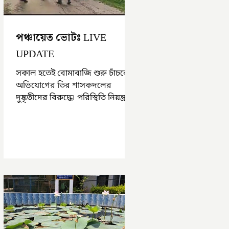
পঞ্চায়েত ভোটঃ LIVE
UPDATE
সকাল হতেই বোমাবাজি শুরু চাঁচলে৷
অভিযোগের তির শাসকদলের
দুষ্কৃতীদের বিরুদ্ধে৷ পরিস্থিতি নিয়ন্ত্রণে
এলাকায় পুলিশ৷ আজ ভোট শুরু
হওয়ার এক ঘণ্টা...