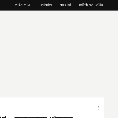
প্রথম পাতা
লোকাল
করোনা
হ্যাপিনেস স্টোর