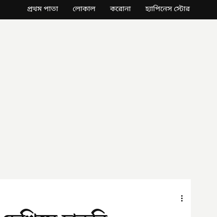
প্রথম পাতা
লোকাল
করোনা
হ্যাপিনেস স্টোর