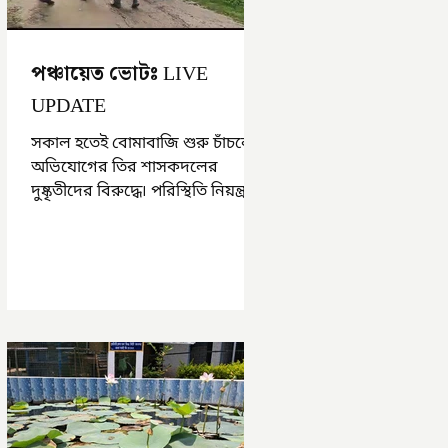
পঞ্চায়েত ভোটঃ LIVE
UPDATE
সকাল হতেই বোমাবাজি শুরু চাঁচলে৷
অভিযোগের তির শাসকদলের
দুষ্কৃতীদের বিরুদ্ধে৷ পরিস্থিতি নিয়ন্ত্রণে
এলাকায় পুলিশ৷ আজ ভোট শুরু
হওয়ার এক ঘণ্টা...