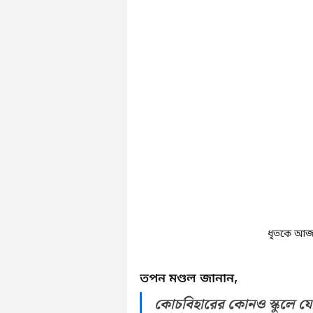
ধৃতকে আজ
তপন মণ্ডল জানান,
কোচবিহারের কোনও স্কুলে যোগ