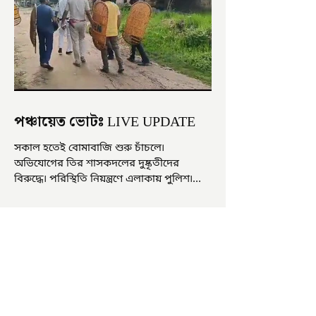
পঞ্চায়েত ভোটঃ LIVE UPDATE
সকাল হতেই বোমাবাজি শুরু চাঁচলে৷
অভিযোগের তির শাসকদলের দুষ্কৃতীদের
বিরুদ্ধে৷ পরিস্থিতি নিয়ন্ত্রণে এলাকায় পুলিশ৷
আজ ভোট শুরু হওয়ার এক ঘণ্টা...