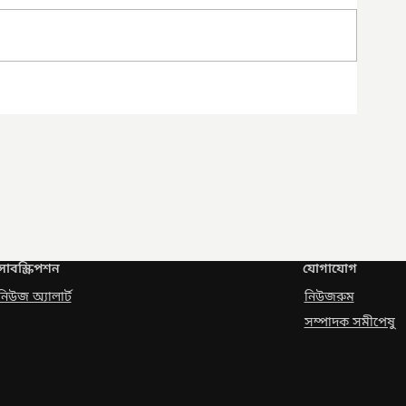
সাবস্ক্রিপশন
যোগাযোগ
নিউজ অ্যালার্ট
নিউজরুম
সম্পাদক সমীপেষু