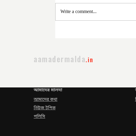
Write a comment...
সরকার পরিবর্তনের পর প্রথম
প্রশাসনিক বৈঠক
aamadermalda
.in
আমাদের মালদা
আমাদের কথা
নিউজ টপিক
পলিসি