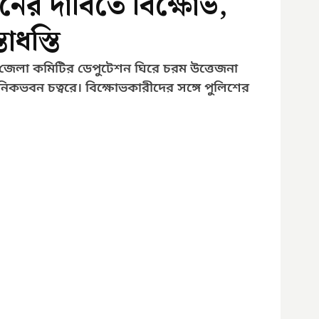
র দাবিতে বিক্ষোভ,
াধস্তি
লদা জেলা কমিটির ডেপুটেশন ঘিরে চরম উত্তেজনা 
নিকভবন চত্বরে। বিক্ষোভকারীদের সঙ্গে পুলিশের 