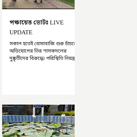
পঞ্চায়েত ভোটঃ LIVE
UPDATE
সকাল হতেই বোমাবাজি শুরু চাঁচলে৷
অভিযোগের তির শাসকদলের
দুষ্কৃতীদের বিরুদ্ধে৷ পরিস্থিতি নিয়ন্ত্রণে
এলাকায় পুলিশ৷ আজ ভোট শুরু
হওয়ার এক ঘণ্টা...