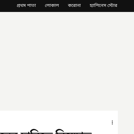
প্রথম পাতা
লোকাল
করোনা
হ্যাপিনেস স্টোর