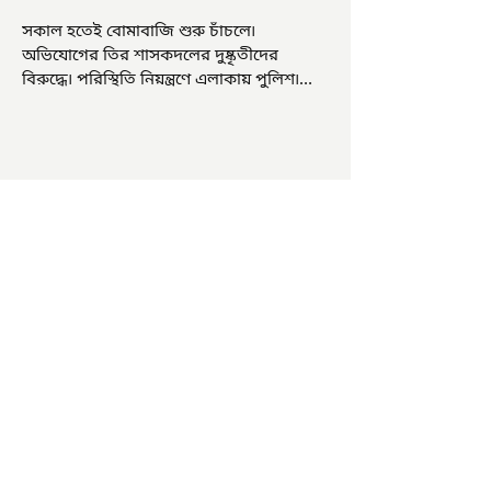
সকাল হতেই বোমাবাজি শুরু চাঁচলে৷
অভিযোগের তির শাসকদলের দুষ্কৃতীদের
বিরুদ্ধে৷ পরিস্থিতি নিয়ন্ত্রণে এলাকায় পুলিশ৷
আজ ভোট শুরু হওয়ার এক ঘণ্টা...
চাষিদের উৎসাহ বাড়াতে স্কুলেই