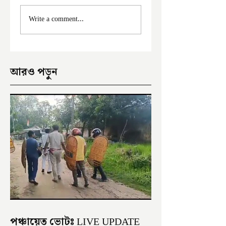
ফের দুঃসাহসিক চুরি
মালদা শহরে ফের চুরি
Write a comment...
ইংরেজবাজারে
অভিযোগ
আরও পড়ুন
পঞ্চায়েত ভোটঃ LIVE UPDATE