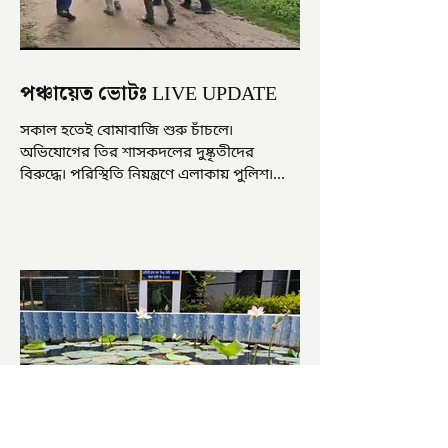
পঞ্চায়েত ভোটঃ LIVE UPDATE
সকাল হতেই বোমাবাজি শুরু চাঁচলে৷
অভিযোগের তির শাসকদলের দুষ্কৃতীদের
বিরুদ্ধে৷ পরিস্থিতি নিয়ন্ত্রণে এলাকায় পুলিশ৷
আজ ভোট শুরু হওয়ার এক ঘণ্টা...