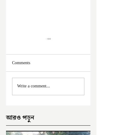
Comments
ফের দুঃসাহসিক চুরি
মালদা শহরে ফের চুরি
Write a comment...
ইংরেজবাজারে
অভিযোগ
আরও পড়ুন