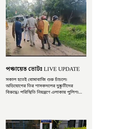
পঞ্চায়েত ভোটঃ LIVE UPDATE
সকাল হতেই বোমাবাজি শুরু চাঁচলে৷
অভিযোগের তির শাসকদলের দুষ্কৃতীদের
বিরুদ্ধে৷ পরিস্থিতি নিয়ন্ত্রণে এলাকায় পুলিশ৷
আজ ভোট শুরু হওয়ার এক ঘণ্টা...