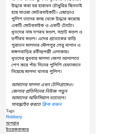
উদ্ধার করা হয় হারাধন চৌধুরির ছিনতাই 
হয়ে যাওয়া মোটরবাইকটি। এছাড়াও 
পুলিশ তাদের কাছ থেকে উদ্ধার করেছে 
একটি মোটরবাইক ও একটি টোটো। 
ধৃতদের নাম দশরথ মণ্ডল, সম্রাট মণ্ডল ও 
ভগীরথ মণ্ডল। এদের প্রত্যেকের বাড়ি 
পুরাতন মালদার মৌলপুর লেবু বাগান ও 
মঙ্গলবাড়ির রবীন্দ্রপল্লী এলাকায়। 
ধৃতদের বুধবার মালদা জেলা আদালতে 
পেশ করে পাঁচ দিনের পুলিশি হেফাজতে 
নিয়েছে মালদা থানার পুলিশ।
আমাদের মালদা এখন টেলিগ্রামেও। 
জেলার প্রতিদিনের নিউজ পড়ুন 
আমাদের অফিসিয়াল চ্যানেলে। 
সাবস্ক্রাইব করতে 
ক্লিক করুন
Tags:
Robbery
অপরাধ
ইংরেজবাজার