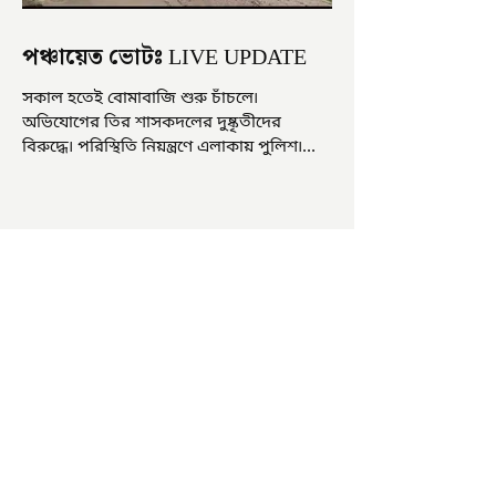
পঞ্চায়েত ভোটঃ LIVE UPDATE
সকাল হতেই বোমাবাজি শুরু চাঁচলে৷
অভিযোগের তির শাসকদলের দুষ্কৃতীদের
বিরুদ্ধে৷ পরিস্থিতি নিয়ন্ত্রণে এলাকায় পুলিশ৷
আজ ভোট শুরু হওয়ার এক ঘণ্টা...