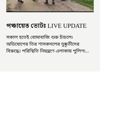
পঞ্চায়েত ভোটঃ LIVE UPDATE
সকাল হতেই বোমাবাজি শুরু চাঁচলে৷
অভিযোগের তির শাসকদলের দুষ্কৃতীদের
বিরুদ্ধে৷ পরিস্থিতি নিয়ন্ত্রণে এলাকায় পুলিশ৷
আজ ভোট শুরু হওয়ার এক ঘণ্টা...