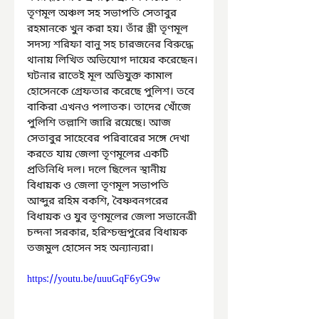
তৃণমূল অঞ্চল সহ সভাপতি সেতাবুর 
রহমানকে খুন করা হয়। তাঁর স্ত্রী তৃণমূল 
সদস্য শরিফা বানু সহ চারজনের বিরুদ্ধে 
থানায় লিখিত অভিযোগ দায়ের করেছেন। 
ঘটনার রাতেই মূল অভিযুক্ত কামাল 
হোসেনকে গ্রেফতার করেছে পুলিশ। তবে 
বাকিরা এখনও পলাতক। তাদের খোঁজে 
পুলিশি তল্লাশি জারি রয়েছে। আজ 
সেতাবুর সাহেবের পরিবারের সঙ্গে দেখা 
করতে যায় জেলা তৃণমূলের একটি 
প্রতিনিধি দল। দলে ছিলেন স্থানীয় 
বিধায়ক ও জেলা তৃণমূল সভাপতি 
আব্দুর রহিম বকশি, বৈষ্ণবনগরের 
বিধায়ক ও যুব তৃণমূলের জেলা সভানেত্রী 
চন্দনা সরকার, হরিশ্চন্দ্রপুরের বিধায়ক 
তজমুল হোসেন সহ অন্যান্যরা।
https://youtu.be/uuuGqF6yG9w