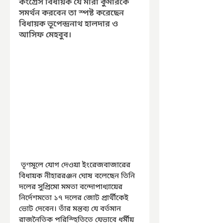
কংগ্রেস বিধায়ক যে মীরা কুমারকে 
সমর্থন করবেন তা স্পষ্ট করেছেন 
বিধায়ক ভূপেন্দ্রনাথ হালদার ও 
আসিফ মেহবুব।
 তৃণমূলে যোগ দেওয়া ইংরেজবাজারের 
বিধায়ক নীহাররঞ্জন ঘোষ বলেছেন তিনি 
দলের সুপ্রিমো মমতা বন্দোপাধ্যায়ের 
নির্দেশমতো ১৭ দলের জোট প্রার্থীকেই 
ভোট দেবেন। তাঁর মন্তব্য যে বর্তমান 
রাজনৈতিক পরিস্হিতিতে যেভাবে ধর্মীয় 