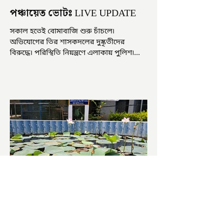
পঞ্চায়েত ভোটঃ LIVE UPDATE
সকাল হতেই বোমাবাজি শুরু চাঁচলে৷
অভিযোগের তির শাসকদলের দুষ্কৃতীদের
বিরুদ্ধে৷ পরিস্থিতি নিয়ন্ত্রণে এলাকায় পুলিশ৷
আজ ভোট শুরু হওয়ার এক ঘণ্টা...