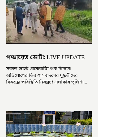
পঞ্চায়েত ভোটঃ LIVE UPDATE
সকাল হতেই বোমাবাজি শুরু চাঁচলে৷
অভিযোগের তির শাসকদলের দুষ্কৃতীদের
বিরুদ্ধে৷ পরিস্থিতি নিয়ন্ত্রণে এলাকায় পুলিশ৷
আজ ভোট শুরু হওয়ার এক ঘণ্টা...