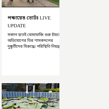
পঞ্চায়েত ভোটঃ LIVE
UPDATE
সকাল হতেই বোমাবাজি শুরু চাঁচলে৷
অভিযোগের তির শাসকদলের
দুষ্কৃতীদের বিরুদ্ধে৷ পরিস্থিতি নিয়ন্ত্রণে
এলাকায় পুলিশ৷ আজ ভোট শুরু
হওয়ার এক ঘণ্টা...