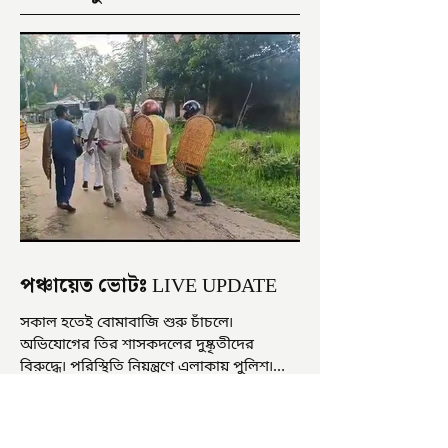
পঞ্চায়েত ভোটঃ LIVE UPDATE
সকাল হতেই বোমাবাজি শুরু চাঁচলে৷
অভিযোগের তির শাসকদলের দুষ্কৃতীদের
বিরুদ্ধে৷ পরিস্থিতি নিয়ন্ত্রণে এলাকায় পুলিশ৷
আজ ভোট শুরু হওয়ার এক ঘণ্টা...