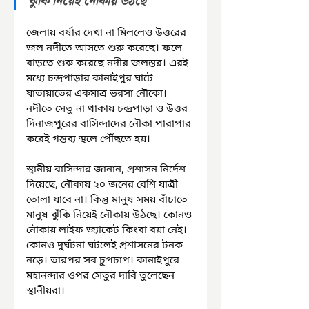
ঝুঁকি নিয়েই নৌকায় উঠছে"
জেলায় বর্ষার দেখা না মিললেও উত্তরের 
জল নদীতে আসতে শুরু করেছে। ফলে 
বাড়তে শুরু করেছে নদীর জলস্তর। এরই 
মধ্যে চন্দ্রপাড়ার কানাইপুর ঘাটে 
যাতায়াতের একমাত্র ভরসা নৌকো। 
নদীতে সেতু না থাকায় চন্দ্রপাড়া ও উত্তর 
দিনাজপুরের বাসিন্দাদের নৌকা পারাপার 
করেই গন্তব্য স্থলে পৌঁছতে হয়।
স্থানীয় বাসিন্দার জানান, প্রশাসন নির্দেশ 
দিয়েছে, নৌকায় ২০ জনের বেশি যাত্রী 
তোলা যাবে না। কিন্তু মানুষ সময় বাঁচাতে 
মানুষ ঝুঁকি নিয়েই নৌকায় উঠছে। কোনও 
নৌকায় লাইফ জ্যাকেট কিংবা বয়া নেই। 
কোনও দুর্ঘটনা ঘটলেই প্রশাসনের টনক 
নড়ে। তারপর সব চুপচাপ। কানাইপুরে 
মহানন্দার ওপর সেতুর দাবি তুলেছেন 
স্থানীয়রা।