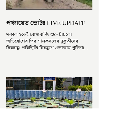
পঞ্চায়েত ভোটঃ LIVE UPDATE
সকাল হতেই বোমাবাজি শুরু চাঁচলে৷
অভিযোগের তির শাসকদলের দুষ্কৃতীদের
বিরুদ্ধে৷ পরিস্থিতি নিয়ন্ত্রণে এলাকায় পুলিশ৷
আজ ভোট শুরু হওয়ার এক ঘণ্টা...