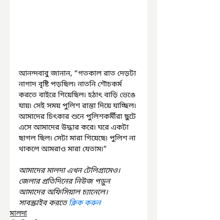
আনন্দবাবু জানান, “গতকাল রাত দেড়টা 
নাগাদ বৃষ্টি পড়ছিল৷ নাতনি শৌচকর্ম 
করতে বাইরে গিয়েছিল৷ হঠাৎ বাড়ি ভেঙে 
যায়৷ সেই সময় পুলিশ রাস্তা দিয়ে যাচ্ছিল৷ 
আমাদের চিৎকার শুনে পুলিশকর্মীরা ছুটে 
এসে আমাদের উদ্ধার করে৷ ঘরে একটা 
ছাগল ছিল৷ সেটা মারা গিয়েছে৷ পুলিশ না 
থাকলে আমরাও মারা যেতাম৷”
আমাদের মালদা এখন টেলিগ্রামেও। 
জেলার প্রতিদিনের নিউজ পড়ুন 
আমাদের অফিসিয়াল চ্যানেলে। 
সাবস্ক্রাইব করতে 
ক্লিক করুন
মালদা