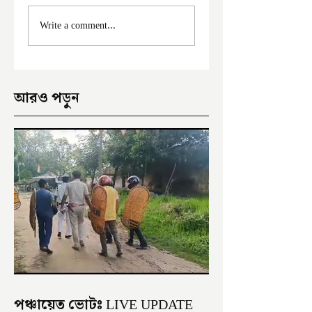
মালদা শহরে ফের চুরির
আঠারো ঘণ্টা পর নদী
Write a comment...
অভিযোগ
থেকে উদ্ধার পড়ুয়ার 
আরও পড়ুন
পঞ্চায়েত ভোটঃ LIVE UPDATE