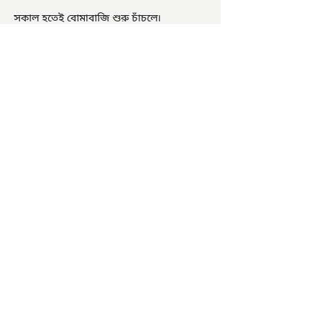
সকাল হতেই বোমাবাজি শুরু চাঁচলে৷
অভিযোগের তির শাসকদলের দুষ্কৃতীদের
বিরুদ্ধে৷ পরিস্থিতি নিয়ন্ত্রণে এলাকায় পুলিশ৷
আজ ভোট শুরু হওয়ার এক ঘণ্টা...
চাষিদের উৎসাহ বাড়াতে স্কুলেই