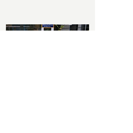
আজ ভোট শুরু হওয়ার এক ঘণ্টা...
চাষিদের উৎসাহ বাড়াতে স্কুলেই
পদ্ম চাষ
ভারতের জাতীয় ফুল পদ্ম। এক সময় মালদা
জেলাতে বিভিন্ন প্রজাতির পদ্ম চাষ হত। তবে