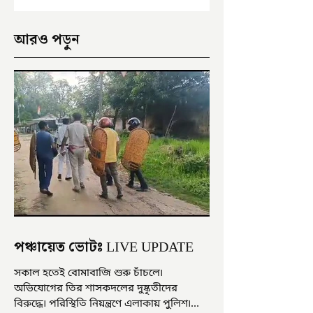
আরও পড়ুন
পঞ্চায়েত ভোটঃ LIVE UPDATE
সকাল হতেই বোমাবাজি শুরু চাঁচলে৷
অভিযোগের তির শাসকদলের দুষ্কৃতীদের
বিরুদ্ধে৷ পরিস্থিতি নিয়ন্ত্রণে এলাকায় পুলিশ৷