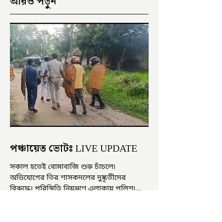
আরও পড়ুন
পঞ্চায়েত ভোটঃ LIVE UPDATE
সকাল হতেই বোমাবাজি শুরু চাঁচলে৷
অভিযোগের তির শাসকদলের দুষ্কৃতীদের
বিরুদ্ধে৷ পরিস্থিতি নিয়ন্ত্রণে এলাকায় পুলিশ৷
আজ ভোট শুরু হওয়ার এক ঘণ্টা...