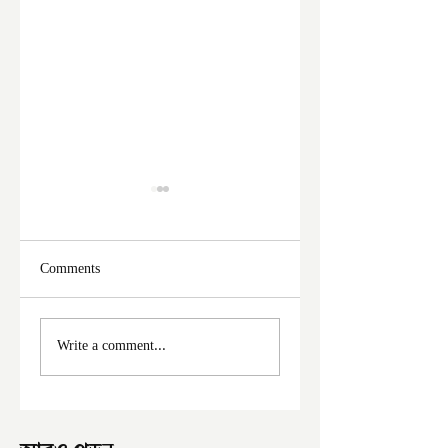
Comments
ফের দুঃসাহসিক চুরি
মালদা শহরে ফের চুরি
Write a comment...
ইংরেজবাজারে
অভিযোগ