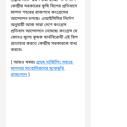
শ্রদ্ধার সঙ্গে স্মরণ করা হচ্ছে৷ পাশাপাশি 
কেন্দ্রীয় সরকারের কৃষি বিলের প্রতিবাদে 
মালদা শহরের রাজপথে কংগ্রেসের 
আন্দোলন চলছে। এআইসিসির নির্দেশ 
অনুযায়ী আজ সারা দেশে কংগ্রেস 
প্রতিবাদ আন্দোলনে নেমেছে৷ কংগ্রেস যে 
কোনও মূল্যে কৃষক স্বার্থবিরোধী এই বিল 
প্রত্যাহার করতে কেন্দ্রীয় সরকারকে বাধ্য 
করবে৷
[ আরও খবরঃ 
প্রথম দার্জিলিং সফরে 
মালদায় সাংবাদিকদের মুখোমুখি 
রাজ্যপাল
 ]