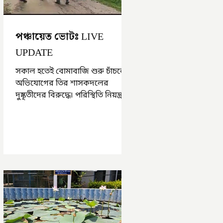
পঞ্চায়েত ভোটঃ LIVE
UPDATE
সকাল হতেই বোমাবাজি শুরু চাঁচলে৷
অভিযোগের তির শাসকদলের
দুষ্কৃতীদের বিরুদ্ধে৷ পরিস্থিতি নিয়ন্ত্রণে
এলাকায় পুলিশ৷ আজ ভোট শুরু
হওয়ার এক ঘণ্টা...