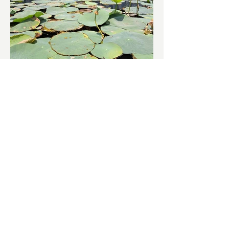
চাষিদের উৎসাহ বাড়াতে স্কুলেই
পদ্ম চাষ
ভারতের জাতীয় ফুল পদ্ম। এক সময় মালদা
জেলাতে বিভিন্ন প্রজাতির পদ্ম চাষ হত। তবে
সময়ের সঙ্গে সঙ্গে হারিয়ে যেতে বসেছে পদ্ম
চাষ। দুর্গা পুজোয়...