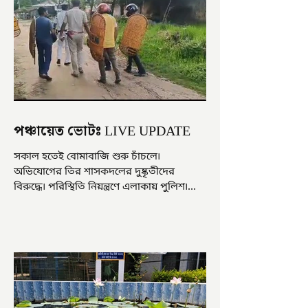
পঞ্চায়েত ভোটঃ LIVE UPDATE
সকাল হতেই বোমাবাজি শুরু চাঁচলে৷
অভিযোগের তির শাসকদলের দুষ্কৃতীদের
বিরুদ্ধে৷ পরিস্থিতি নিয়ন্ত্রণে এলাকায় পুলিশ৷
আজ ভোট শুরু হওয়ার এক ঘণ্টা...