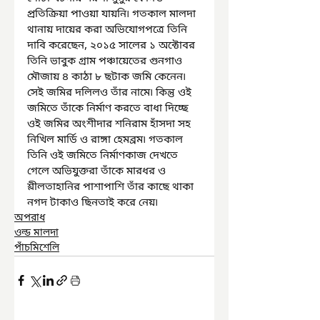
প্রতিক্রিয়া পাওয়া যায়নি৷ গতকাল মালদা 
থানায় দায়ের করা অভিযোগপত্রে তিনি 
দাবি করেছেন, ২০১৫ সালের ১ অক্টোবর 
তিনি ভাবুক গ্রাম পঞ্চায়েতের গুনগাও 
মৌজায় ৪ কাঠা ৮ ছটাক জমি কেনেন৷ 
সেই জমির দলিলও তাঁর নামে৷ কিন্তু ওই 
জমিতে তাঁকে নির্মাণ করতে বাধা দিচ্ছে 
ওই জমির অংশীদার শনিরাম হাঁসদা সহ 
নিখিল মার্ডি ও রাঙ্গা হেমব্রম৷ গতকাল 
তিনি ওই জমিতে নির্মাণকাজ দেখতে 
গেলে অভিযুক্তরা তাঁকে মারধর ও 
শ্লীলতাহানির পাশাপাশি তাঁর কাছে থাকা 
নগদ টাকাও ছিনতাই করে নেয়৷
অপরাধ
ওল্ড মালদা
পাঁচমিশেলি