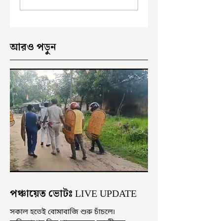
ইংরেজবাজারে
অভিযোগ
আরও পড়ুন
পঞ্চায়েত ভোটঃ LIVE UPDATE
সকাল হতেই বোমাবাজি শুরু চাঁচলে৷