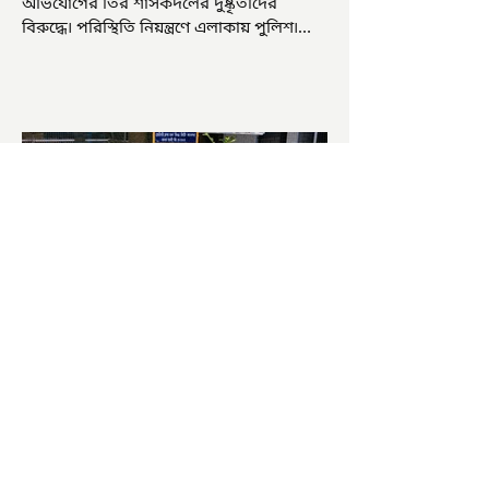
অভিযোগের তির শাসকদলের দুষ্কৃতীদের
বিরুদ্ধে৷ পরিস্থিতি নিয়ন্ত্রণে এলাকায় পুলিশ৷
আজ ভোট শুরু হওয়ার এক ঘণ্টা...
চাষিদের উৎসাহ বাড়াতে স্কুলেই
পদ্ম চাষ
ভারতের জাতীয় ফুল পদ্ম। এক সময় মালদা