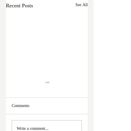
Recent Posts
See All
Comments
ফের দুঃসাহসিক চুরি
মালদা শহরে ফের চুরি
Write a comment...