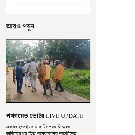
আরও পড়ুন
পঞ্চায়েত ভোটঃ LIVE UPDATE
সকাল হতেই বোমাবাজি শুরু চাঁচলে৷
অভিযোগের তির শাসকদলের দুষ্কৃতীদের