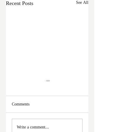
Recent Posts
See All
Comments
মালদা শহরে ফের চুরির
আঠারো ঘণ্টা পর নদী
Write a comment...
অভিযোগ
থেকে উদ্ধার পড়ুয়ার 