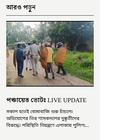
আরও পড়ুন
পঞ্চায়েত ভোটঃ LIVE UPDATE
সকাল হতেই বোমাবাজি শুরু চাঁচলে৷
অভিযোগের তির শাসকদলের দুষ্কৃতীদের
বিরুদ্ধে৷ পরিস্থিতি নিয়ন্ত্রণে এলাকায় পুলিশ৷
আজ ভোট শুরু হওয়ার এক ঘণ্টা...