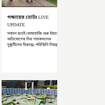
পঞ্চায়েত ভোটঃ LIVE
UPDATE
সকাল হতেই বোমাবাজি শুরু চাঁচলে৷
অভিযোগের তির শাসকদলের
দুষ্কৃতীদের বিরুদ্ধে৷ পরিস্থিতি নিয়ন্ত্রণে
এলাকায় পুলিশ৷ আজ ভোট শুরু
হওয়ার এক ঘণ্টা...