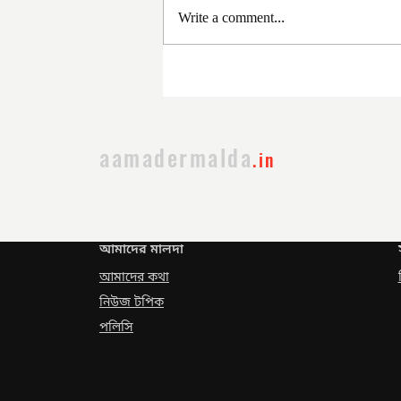
Write a comment...
সরকার পরিবর্তনের পর প্রথম
প্রশাসনিক বৈঠক
aamadermalda
.in
আমাদের মালদা
আমাদের কথা
নিউজ টপিক
পলিসি