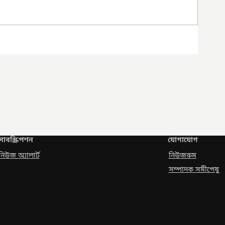
সাবস্ক্রিপশন
যোগাযোগ
নিউজ অ্যালার্ট
নিউজরুম
সম্পাদক সমীপেষু