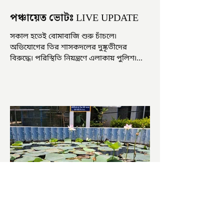
পঞ্চায়েত ভোটঃ LIVE UPDATE
সকাল হতেই বোমাবাজি শুরু চাঁচলে৷
অভিযোগের তির শাসকদলের দুষ্কৃতীদের
বিরুদ্ধে৷ পরিস্থিতি নিয়ন্ত্রণে এলাকায় পুলিশ৷
আজ ভোট শুরু হওয়ার এক ঘণ্টা...