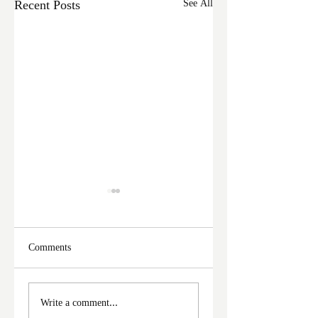
Recent Posts
See All
Comments
ফের দুঃসাহসিক চুরি
মালদা শহরে ফের চুরি
Write a comment...
ইংরেজবাজারে
অভিযোগ