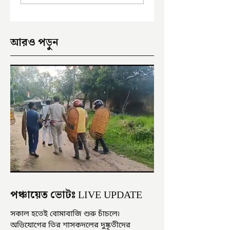
আরও পড়ুন
পঞ্চায়েত ভোটঃ LIVE UPDATE
সকাল হতেই বোমাবাজি শুরু চাঁচলে৷
অভিযোগের তির শাসকদলের দুষ্কৃতীদের