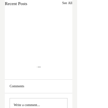
Recent Posts
See All
Comments
ফের দুঃসাহসিক চুরি
মালদা শহরে ফের চুরি
Write a comment...