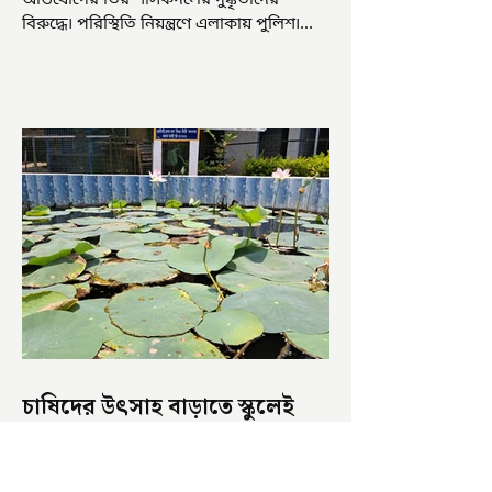
অভিযোগের তির শাসকদলের দুষ্কৃতীদের
বিরুদ্ধে৷ পরিস্থিতি নিয়ন্ত্রণে এলাকায় পুলিশ৷
আজ ভোট শুরু হওয়ার এক ঘণ্টা...
চাষিদের উৎসাহ বাড়াতে স্কুলেই
পদ্ম চাষ
ভারতের জাতীয় ফুল পদ্ম। এক সময় মালদা