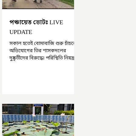
পঞ্চায়েত ভোটঃ LIVE
UPDATE
সকাল হতেই বোমাবাজি শুরু চাঁচলে৷
অভিযোগের তির শাসকদলের
দুষ্কৃতীদের বিরুদ্ধে৷ পরিস্থিতি নিয়ন্ত্রণে
এলাকায় পুলিশ৷ আজ ভোট শুরু
হওয়ার এক ঘণ্টা...