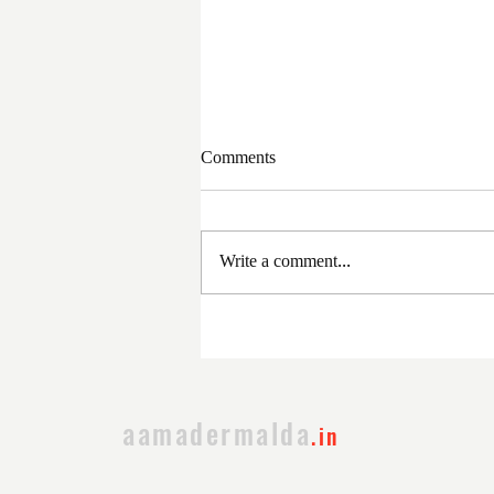
Comments
Write a comment...
সরকার পরিবর্তনের পর প্রথম
প্রশাসনিক বৈঠক
aamadermalda
.in