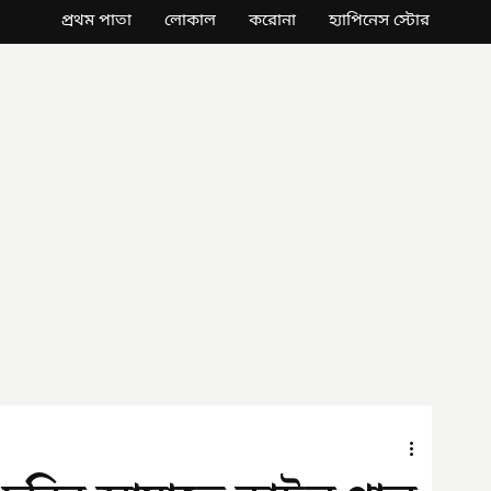
প্রথম পাতা
লোকাল
করোনা
হ্যাপিনেস স্টোর