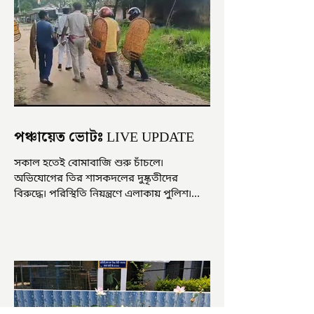
পঞ্চায়েত ভোটঃ LIVE UPDATE
সকাল হতেই বোমাবাজি শুরু চাঁচলে৷
অভিযোগের তির শাসকদলের দুষ্কৃতীদের
বিরুদ্ধে৷ পরিস্থিতি নিয়ন্ত্রণে এলাকায় পুলিশ৷
আজ ভোট শুরু হওয়ার এক ঘণ্টা...