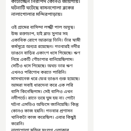
কাটাচ্ছেন নিরাপদ কোনও জায়গায়। 
ঘটনাটি ঘটেছে বামনগোলা ব্লকের 
নালাগোলার মন্দিরপাড়ায়।
ওই গ্রামের বাসিন্দা লক্ষ্মী পাল অসুস্থ। 
উচ্চ রক্তাচাপ, হাই ব্লাড সুগার সহ 
একাধিক রোগে আক্রান্ত তিনি। তাঁর স্বামী 
কর্মসূত্রে অন্যত্র রয়েছেন। গতবারই নদীর 
ভাঙনে বাড়ির একাংশ ধসে গিয়েছে। ঋণ 
নিয়ে একটি শৌচাগার বানিয়েছিলাম। 
সেটিও ধসে গিয়েছে। অথচ তার ঋণ 
এখনও পরিশোধ করতে পারিনি। 
মাসখানেক ধরে ফের ভাঙন শুরু হয়েছে। 
আমরা সবাই ধারদেনা করে এক লরি 
বালি কিনেছিলাম। সেই বালিও এখন 
নদীগর্ভে। রাতে ভয়ে ঘুম হয় না। গোটা 
ঘটনা এসডিও অফিসে জানিয়েছি। কিন্তু 
কোনও কাজ হয়নি। গতবার প্রশাসন 
খানিকটা কাজ করেছিল। এবার কিছুই 
করেনি।
নালাগোলা মন্দির সংলগ্ন এলাকার 