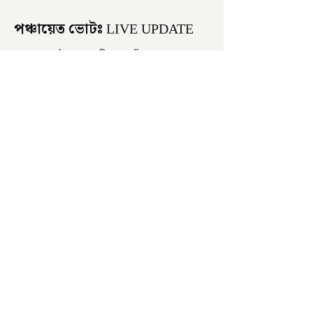
পঞ্চায়েত ভোটঃ LIVE UPDATE
সকাল হতেই বোমাবাজি শুরু চাঁচলে৷
অভিযোগের তির শাসকদলের দুষ্কৃতীদের
বিরুদ্ধে৷ পরিস্থিতি নিয়ন্ত্রণে এলাকায় পুলিশ৷
আজ ভোট শুরু হওয়ার এক ঘণ্টা...