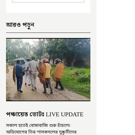
আরও পড়ুন
পঞ্চায়েত ভোটঃ LIVE UPDATE
সকাল হতেই বোমাবাজি শুরু চাঁচলে৷
অভিযোগের তির শাসকদলের দুষ্কৃতীদের