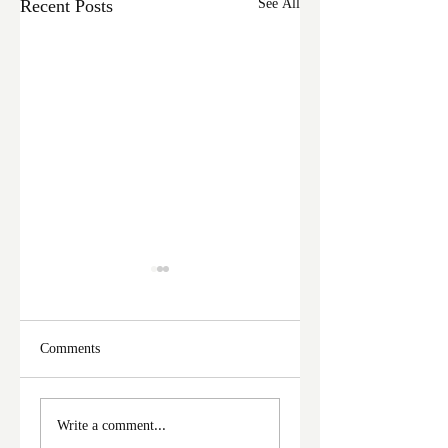
Recent Posts
See All
Comments
ফের দুঃসাহসিক চুরি
মালদা শহরে ফের চুরি
Write a comment...
ইংরেজবাজারে
অভিযোগ