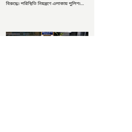
বিরুদ্ধে৷ পরিস্থিতি নিয়ন্ত্রণে এলাকায় পুলিশ৷
আজ ভোট শুরু হওয়ার এক ঘণ্টা...
চাষিদের উৎসাহ বাড়াতে স্কুলেই
পদ্ম চাষ
ভারতের জাতীয় ফুল পদ্ম। এক সময় মালদা