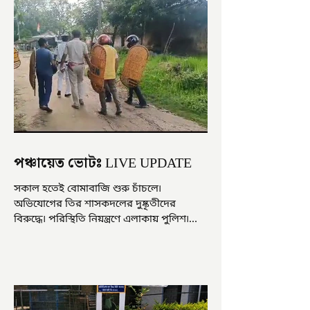
পঞ্চায়েত ভোটঃ LIVE UPDATE
সকাল হতেই বোমাবাজি শুরু চাঁচলে৷
অভিযোগের তির শাসকদলের দুষ্কৃতীদের
বিরুদ্ধে৷ পরিস্থিতি নিয়ন্ত্রণে এলাকায় পুলিশ৷
আজ ভোট শুরু হওয়ার এক ঘণ্টা...