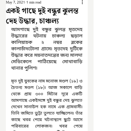
May 7, 2021
1 min read
একই গাছে দুই বন্ধুর ঝুলন্ত
দেহ উদ্ধার, চাঞ্চল্য
আমগাছে দুই বন্ধুর ঝুলন্ত মৃতদেহ 
উদ্ধারের ঘটনায় চাঞ্চল্য ছড়াল 
কালিয়াচক ২ নম্বর ব্লকের 
কালাচাঁদটোলা গ্রামে৷ মৃতদেহ দুটিকে 
উদ্ধার করে ময়নাতদন্তের জন্য মালদা 
মেডিকেলে পাঠিয়েছে মোথাবাড়ি 
থানার পুলিশ৷
মৃত দুই যুবকের নাম মনোজ মণ্ডল (১৮) ও 
চৈতন্য মণ্ডল (১৮)৷ আজ সকালে বাড়ি 
থেকে প্রায় ৩০০ মিটার দূরে একটি 
আমগাছে একইসঙ্গে দুই বন্ধুর দেহ ঝুলতে 
দেখেন সানাউল হক নামে এক গ্রামবাসী৷ 
তিনি জমিতে ভুট্টা তুলতে যাচ্ছিলেন৷ তাঁর 
কাছে খবর পেয়ে ঘটনাস্থলে ছুটে আসে 
পরিবারের লোকজন৷ খবর পেয়ে 