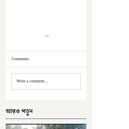
Comments
মালদা শহরে ফের চুরির
আঠারো ঘণ্টা পর নদী
Write a comment...
অভিযোগ
থেকে উদ্ধার পড়ুয়ার 
আরও পড়ুন