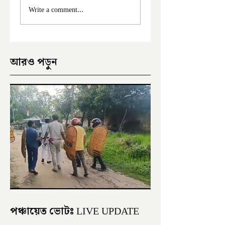
মালদা শহরে ফের চুরির
আঠারো ঘণ্টা পর নদী
Write a comment...
অভিযোগ
থেকে উদ্ধার পড়ুয়ার 
আরও পড়ুন
পঞ্চায়েত ভোটঃ LIVE UPDATE