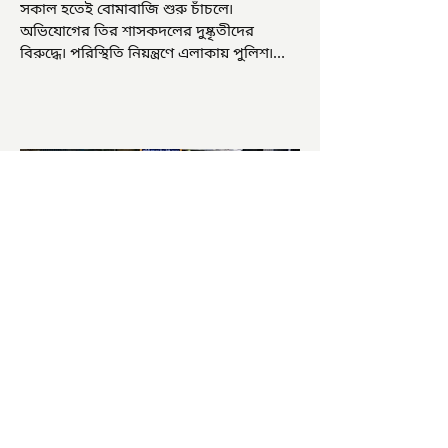
সকাল হতেই বোমাবাজি শুরু চাঁচলে৷
অভিযোগের তির শাসকদলের দুষ্কৃতীদের
বিরুদ্ধে৷ পরিস্থিতি নিয়ন্ত্রণে এলাকায় পুলিশ৷
আজ ভোট শুরু হওয়ার এক ঘণ্টা...
চাষিদের উৎসাহ বাড়াতে স্কুলেই
পদ্ম চাষ